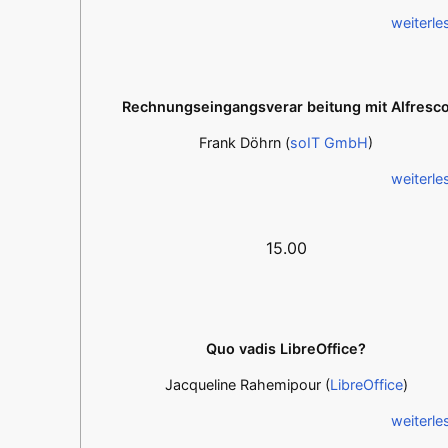
weiterle
Rechnungseingangsverar beitung mit Alfresc
Frank Döhrn (
soIT GmbH
)
weiterle
15.00
Quo vadis LibreOffice?
Jacqueline Rahemipour (
LibreOffice
)
weiterle