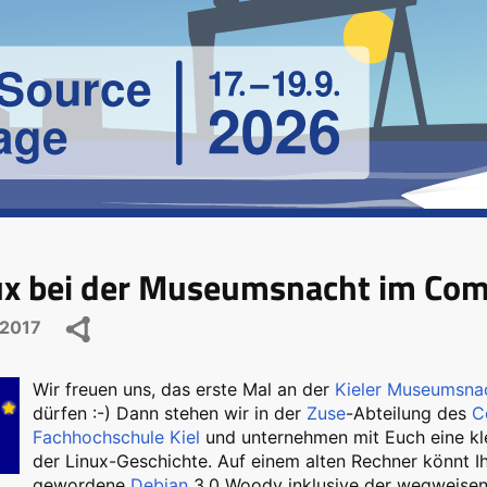
ux bei der Museumsnacht im C
2017
Wir freuen uns, das erste Mal an der
Kieler Museumsna
dürfen :-) Dann stehen wir in der
Zuse
-Abteilung des
C
Fachhochschule Kiel
und unternehmen mit Euch eine kle
der Linux-Geschichte. Auf einem alten Rechner könnt Ih
gewordene
Debian
3.0 Woody inklusive der wegweise